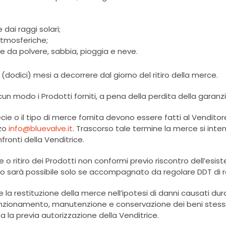
 dai raggi solari;
atmosferiche;
e da polvere, sabbia, pioggia e neve.
 (dodici) mesi a decorrere dal giorno del ritiro della merce.
n modo i Prodotti forniti, a pena della perdita della garanzi
ecie o il tipo di merce fornita devono essere fatti al Vendito
zzo
info@bluevalve.it
. Trascorso tale termine la merce si int
fronti della Venditrice.
o ritiro dei Prodotti non conformi previo riscontro dell’esist
eso sarà possibile solo se accompagnato da regolare DDT di
are la restituzione della merce nell’ipotesi di danni causati d
al funzionamento, manutenzione e conservazione dei beni stes
 la previa autorizzazione della Venditrice.