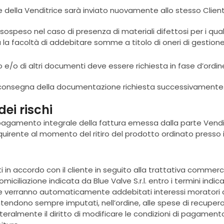
ne della Venditrice sarà inviato nuovamente allo stesso Clien
speso nel caso di presenza di materiali difettosi per i quali 
a la facoltà di addebitare somme a titolo di oneri di gestione
o e/o di altri documenti deve essere richiesta in fase d’ordin
re la consegna della documentazione richiesta successivamente
ei rischi
l pagamento integrale della fattura emessa dalla parte Venditr
uirente al momento del ritiro del prodotto ordinato presso i
ti in accordo con il cliente in seguito alla trattativa commerc
iliazione indicata da Blue Valve S.r.l. entro i termini indicat
te verranno automaticamente addebitati interessi moratori a
ntendono sempre imputati, nell’ordine, alle spese di recupero, 
a unilateralmente il diritto di modificare le condizioni di pag