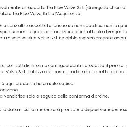
ivamente al rapporto tra Blue Valve S.r.l. (di seguito chiamat
ture tra Blue Valve S.r.l. e l’Acquirente.
dono senz’altro accettate, anche se non specificamente ripor
e espressamente qualsiasi condizione contrattuale divergente, 
tto solo se Blue Valve S.r.l. ne abbia espressamente accettat
ci con tutti le informazioni riguardanti il prodotto, il prezzo
 Valve S.r.l.. L’utilizzo del nostro codice ci permette di dare 
erché ogni prodotto ha un solo codice
edizione.
 la Venditrice solo a seguito della conferma d’ordine.
 la data in cui la merce sarà pronta e a disposizione per esse