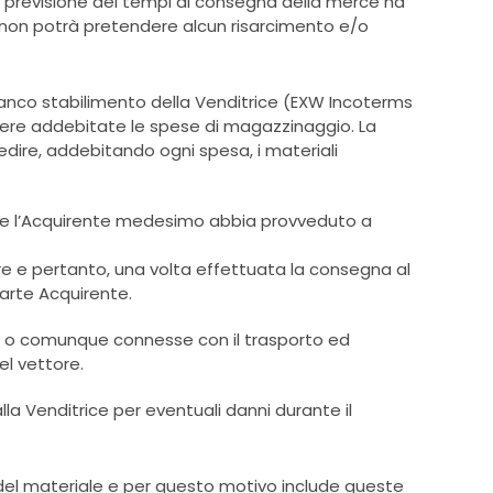
 La previsione dei tempi di consegna della merce ha
te non potrà pretendere alcun risarcimento e/o
ranco stabilimento della Venditrice (EXW Incoterms
essere addebitate le spese di magazzinaggio. La
pedire, addebitando ogni spesa, i materiali
 che l’Acquirente medesimo abbia provveduto a
ore e pertanto, una volta effettuata la consegna al
parte Acquirente.
vanti o comunque connesse con il trasporto ed
l vettore.
la Venditrice per eventuali danni durante il
del materiale e per questo motivo include queste