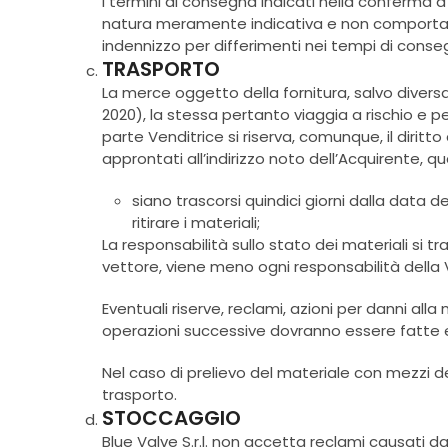
I termini di consegna indicati nella conferma d
natura meramente indicativa e non comporta alc
indennizzo per differimenti nei tempi di conse
TRASPORTO
La merce oggetto della fornitura, salvo diver
2020), la stessa pertanto viaggia a rischio e p
parte Venditrice si riserva, comunque, il diritt
approntati all’indirizzo noto dell’Acquirente, qu
siano trascorsi quindici giorni dalla dat
ritirare i materiali;
La responsabilità sullo stato dei materiali si
vettore, viene meno ogni responsabilità della V
Eventuali riserve, reclami, azioni per danni all
operazioni successive dovranno essere fatte e
Nel caso di prelievo del materiale con mezzi d
trasporto.
STOCCAGGIO
Blue Valve S.r.l. non accetta reclami causati