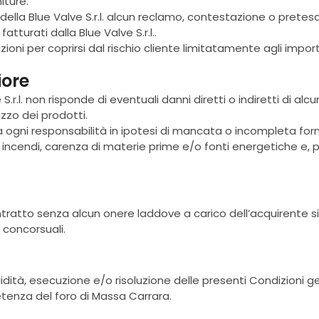
iture.
della Blue Valve S.r.l. alcun reclamo, contestazione o pretesa,
tturati dalla Blue Valve S.r.l..
razioni per coprirsi dal rischio cliente limitatamente agli import
iore
lve S.r.l. non risponde di eventuali danni diretti o indiretti di 
izzo dei prodotti.
a ogni responsabilità in ipotesi di mancata o incompleta forn
ri, incendi, carenza di materie prime e/o fonti energetiche e, 
ntratto senza alcun onere laddove a carico dell’acquirente si
 concorsuali.
idità, esecuzione e/o risoluzione delle presenti Condizioni gen
etenza del foro di Massa Carrara.