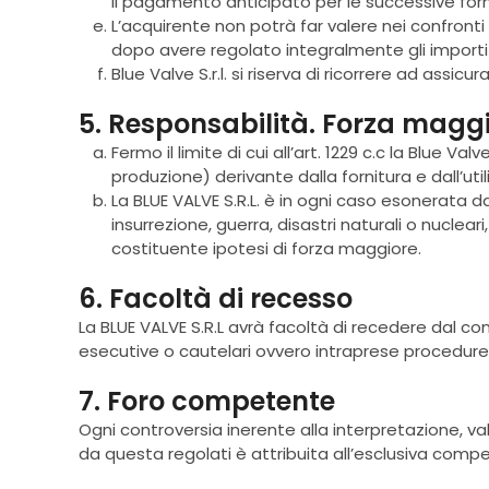
il pagamento anticipato per le successive forn
L’acquirente non potrà far valere nei confronti 
dopo avere regolato integralmente gli importi fa
Blue Valve S.r.l. si riserva di ricorrere ad assicu
5. Responsabilità. Forza magg
Fermo il limite di cui all’art. 1229 c.c la Blue Va
produzione) derivante dalla fornitura e dall’util
La BLUE VALVE S.R.L. è in ogni caso esonerata d
insurrezione, guerra, disastri naturali o nuclea
costituente ipotesi di forza maggiore.
6. Facoltà di recesso
La BLUE VALVE S.R.L avrà facoltà di recedere dal co
esecutive o cautelari ovvero intraprese procedure
7. Foro competente
Ogni controversia inerente alla interpretazione, val
da questa regolati è attribuita all’esclusiva comp