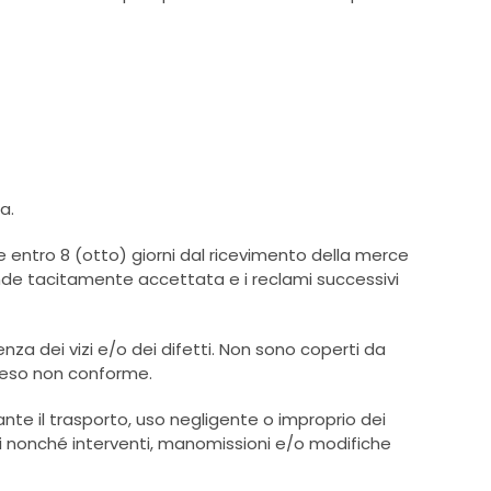
a.
re entro 8 (otto) giorni dal ricevimento della merce
ende tacitamente accettata e i reclami successivi
enza dei vizi e/o dei difetti. Non sono coperti da
 reso non conforme.
urante il trasporto, uso negligente o improprio dei
si nonché interventi, manomissioni e/o modifiche