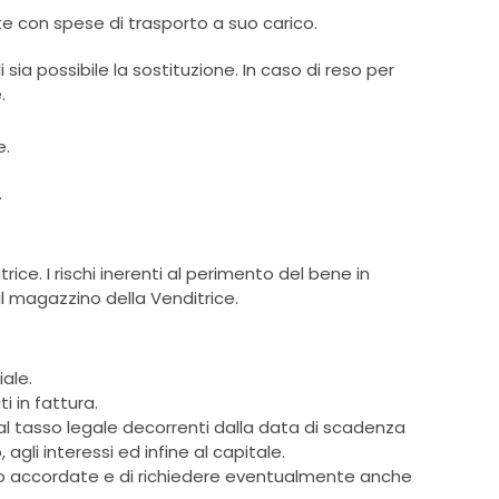
te con spese di trasporto a suo carico.
sia possibile la sostituzione. In caso di reso per
.
e.
.
ice. I rischi inerenti al perimento del bene in
l magazzino della Venditrice.
iale.
i in fattura.
l tasso legale decorrenti dalla data di scadenza
agli interessi ed infine al capitale.
amento accordate e di richiedere eventualmente anche