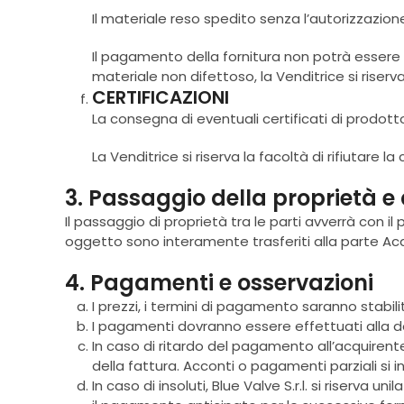
Il materiale reso spedito senza l’autorizzazio
Il pagamento della fornitura non potrà essere so
materiale non difettoso, la Venditrice si riserv
CERTIFICAZIONI
La consegna di eventuali certificati di prodott
La Venditrice si riserva la facoltà di rifiuta
3. Passaggio della proprietà e d
Il passaggio di proprietà tra le parti avverrà con i
oggetto sono interamente trasferiti alla parte Acq
4. Pagamenti e osservazioni
I prezzi, i termini di pagamento saranno stabili
I pagamenti dovranno essere effettuati alla domic
In caso di ritardo del pagamento all’acquiren
della fattura. Acconti o pagamenti parziali si i
In caso di insoluti, Blue Valve S.r.l. si riserv