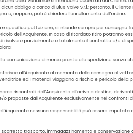
’ordine della Venditrice si intendono accettati dal Cliente.
un obbligo a carico di Blue Valve S.r.l.; pertanto, il Clien
gna e, neppure, potrà chiedere l’annullamento dell’ordine.
sa e specifica pattuizione, si intende sempre per consegna f
ericolo dell’Acquirente. In caso di ritardato ritiro potranno 
o di risolvere parzialmente o totalmente il contratto e/o di s
alora:
a della comunicazione di merce pronta alla spedizione senza
 trasferisce all’Acquirente al momento della consegna al vett
enditrice ed i materiali viaggiano a rischio e pericolo della 
a merce riscontrati dall’Acquirente all’arrivo a destino, deri
/o proposte dall’Acquirente esclusivamente nei confronti de
ell’Acquirente nessuna responsabilità può essere imputata al
 da scorretto trasporto, immagazzinamento e conservazione 